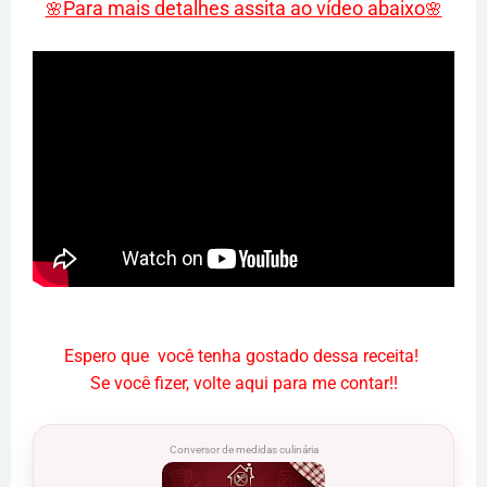
Para mais detalhes assita ao vídeo abaixo
🌸
🌸
Espero que você tenha gostado dessa receita!
Se você fizer, volte aqui para me contar!!
Conversor de medidas culinária