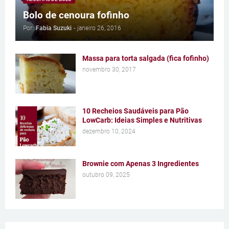
Bolo de cenoura fofinho
Por:
Fabia Suzuki
-
janeiro 26, 2016
Massa para torta salgada (fica fofinho)
novembro 30, 2017
10 Recheios Saudáveis para Pão
LowCarb: Ideias Simples e Nutritivas
dezembro 10, 2024
Brownie com Apenas 3 Ingredientes
outubro 09, 2025