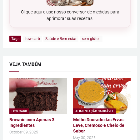
Clique aqui e use nosso conversor de medidas para
aprimorar suas receitas!
Tags
Low carb
Saúde e Bem estar
sem glúten
VEJA TAMBÉM
LOW CARB
ALIMENTAÇÃO SAUDÁVEL
Brownie com Apenas 3
Molho Dourado das Ervas:
Ingredientes
Leve, Cremoso e Cheio de
Sabor
October 09, 2025
May 30, 2025